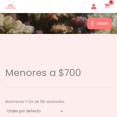
Ir
MandaleFlores
al
contenido
MENU
MAIN
MENU
Menores a $700
Mostrando 1–24 de 58 resultados