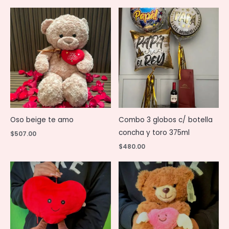
Oso beige te amo
Combo 3 globos c/ botella
concha y toro 375ml
$
507.00
$
480.00