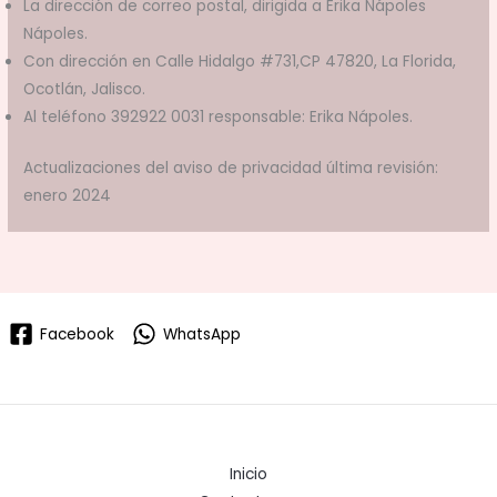
La dirección de correo postal, dirigida a Erika Nápoles
Nápoles.
Con dirección en Calle Hidalgo #731,CP 47820, La Florida,
Ocotlán, Jalisco.
Al teléfono 392922 0031 responsable: Erika Nápoles.
Actualizaciones del aviso de privacidad última revisión:
enero 2024
Facebook
WhatsApp
Inicio