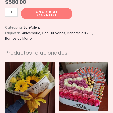
$
580.00
Ramo
AÑADIR AL
CARRITO
5
tulipanes
Categoría:
SanValentin
cantidad
Etiquetas:
Aniversario
,
Con Tulipanes
,
Menores a $700
,
Ramos de Mano
Productos relacionados