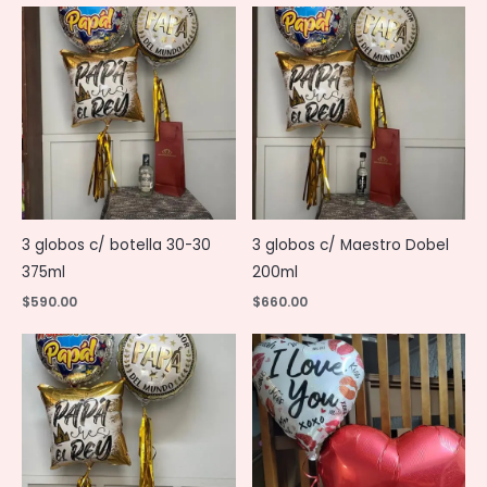
3 globos c/ botella 30-30
3 globos c/ Maestro Dobel
375ml
200ml
$
590.00
$
660.00