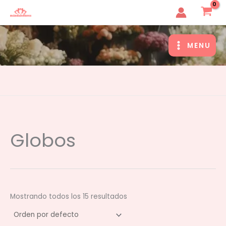
Ir
MandaleFlores
al
contenido
MENU
MAIN
MENU
Globos
Mostrando todos los 15 resultados