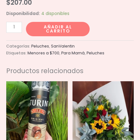
$
207.00
Disponibilidad:
4 disponibles
Burro
AÑADIR AL
CARRITO
trajeado
cantidad
Categorías:
Peluches
,
SanValentin
Etiquetas:
Menores a $700
,
Para Mamá
,
Peluches
Productos relacionados