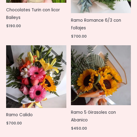
Chocolates Turin con licor
Baileys
Ramo Romance 6/3 con
$
190.00
follajes
$
700.00
Ramo 5 Girasoles con
Ramo Calido
Abanico
$
700.00
$
450.00