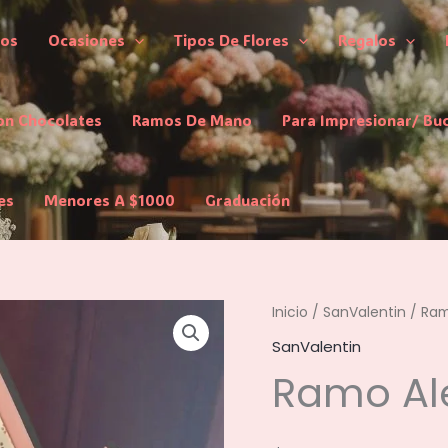
los
Ocasiones
Tipos De Flores
Regalos
on Chocolates
Ramos De Mano
Para Impresionar/ Bu
es
Menores A $1000
Graduación
Inicio
/
SanValentin
/ Ram
SanValentin
Ramo Al