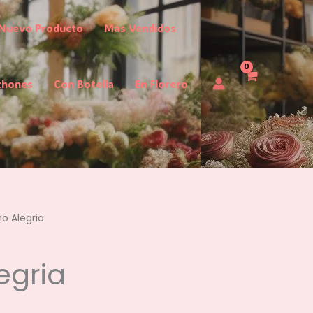
Nuevo Producto
Mas Vendidos
chones
Con Botella
En Florero
o Alegria
egria