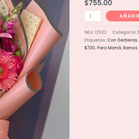
$
755.00
Ramo
AÑADI
Alegria
cantidad
SKU:
12502
Categoría:
Etiquetas:
Con Gerberas
$700
,
Para Mamá
,
Ramos 