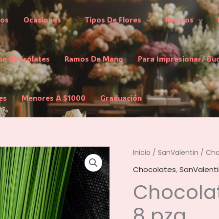
los
Ocasiones
Tipos De Flores
Regalos
on Chocolates
Ramos De Mano
Para Impresionar/ Bu
es
Menores A $1000
Graduación
Inicio
/
SanValentin
/ Cho
Chocolates
,
SanValenti
Chocolat
8 pza.