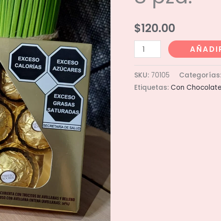
$
120.00
Chocolate
AÑADI
Ferrero
Rochero
SKU:
70105
Categorías
8
Etiquetas:
Con Chocolat
pza.
cantidad