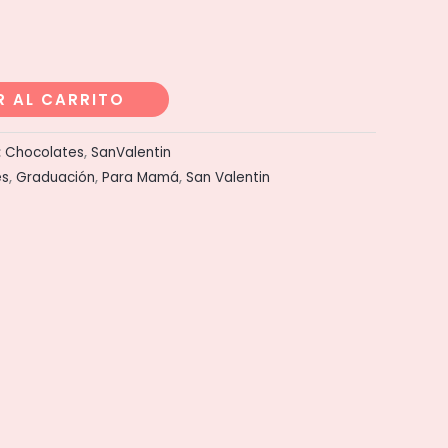
R AL CARRITO
:
Chocolates
,
SanValentin
es
,
Graduación
,
Para Mamá
,
San Valentin