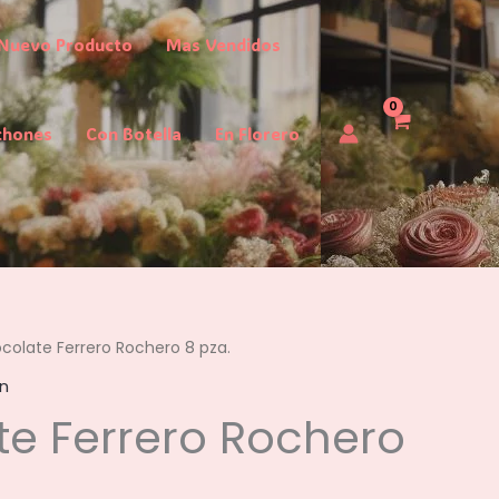
Nuevo Producto
Mas Vendidos
chones
Con Botella
En Florero
colate Ferrero Rochero 8 pza.
n
e Ferrero Rochero