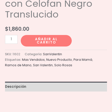
con Celofan Negro
Translucido
$
1,860.00
Ramo
AÑADIR AL
CARRITO
50
Rosas
SKU:
11602
Categoría:
SanValentin
Pastel
Etiquetas:
Mas Vendidos
,
Nuevo Producto
,
Para Mamá
,
con
Ramos de Mano
,
San Valentin
,
Solo Rosas
Celofan
Negro
Translucido
Descripción
cantidad