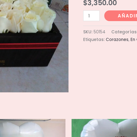
$
3,350.00
Caja
AÑADI
80
rosas
SKU:
50154
Categorías
cantidad
Etiquetas:
Corazones
,
En