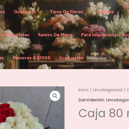
los
Ocasiones
Tipos De Flores
Regalos
on Chocolates
Ramos De Mano
Para Impresionar/ Bu
es
Menores A $1000
Graduación
Inicio
/
Uncategorized
/ C
SanValentin
,
Uncategor
Caja 80 