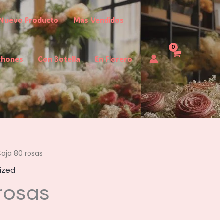
Nuevo Producto
Mas Vendidos
chones
Con Botella
En Florero
aja 80 rosas
ized
rosas