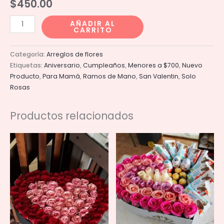
$
450.00
Pasion
AÑADIR AL
CARRITO
Escarlata
cantidad
Categoría:
Arreglos de flores
Etiquetas:
Aniversario
,
Cumpleaños
,
Menores a $700
,
Nuevo
Producto
,
Para Mamá
,
Ramos de Mano
,
San Valentin
,
Solo
Rosas
Productos relacionados