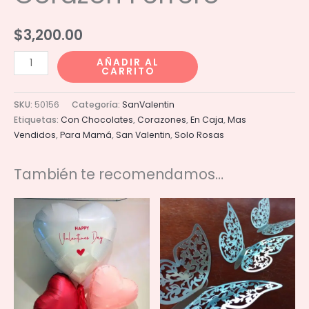
$
3,200.00
Caja
AÑADIR AL
CARRITO
80
rosas
SKU:
50156
Categoría:
SanValentin
con
Etiquetas:
Con Chocolates
,
Corazones
,
En Caja
,
Mas
Corazón
Vendidos
,
Para Mamá
,
San Valentin
,
Solo Rosas
Ferrero
cantidad
También te recomendamos…