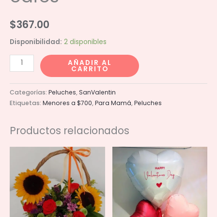
$
367.00
Disponibilidad:
2 disponibles
Oso
AÑADIR AL
CARRITO
patas
corazones
Categorías:
Peluches
,
SanValentin
cafes
Etiquetas:
Menores a $700
,
Para Mamá
,
Peluches
cantidad
Productos relacionados