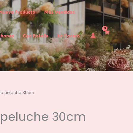
Nuevo Producto
Mas Vendidos
chones
Con Botella
En Florero
de peluche 30cm
e peluche 30cm