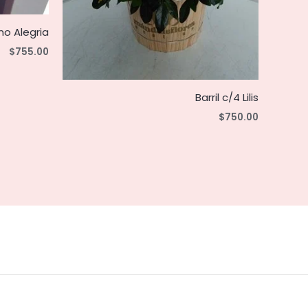
o Alegria
$
755.00
Barril c/4 Lilis
$
750.00