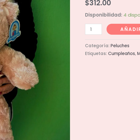
$
312.00
Disponibilidad:
4 dispo
Osito
AÑADI
de
peluche
Categoría:
Peluches
30cm
Etiquetas:
Cumpleaños
,
M
cantidad