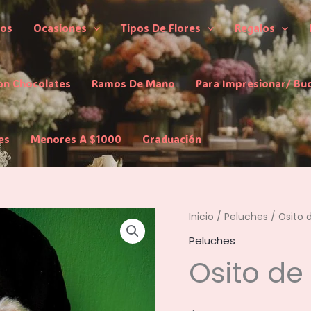
los
Ocasiones
Tipos De Flores
Regalos
on Chocolates
Ramos De Mano
Para Impresionar/ Bu
es
Menores A $1000
Graduación
Inicio
/
Peluches
/ Osito 
Peluches
Osito d