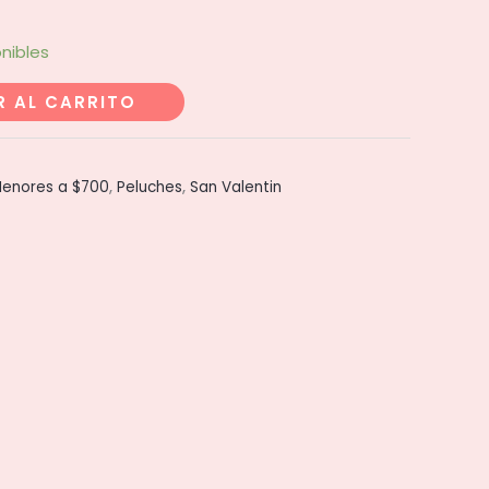
nibles
R AL CARRITO
enores a $700
,
Peluches
,
San Valentin