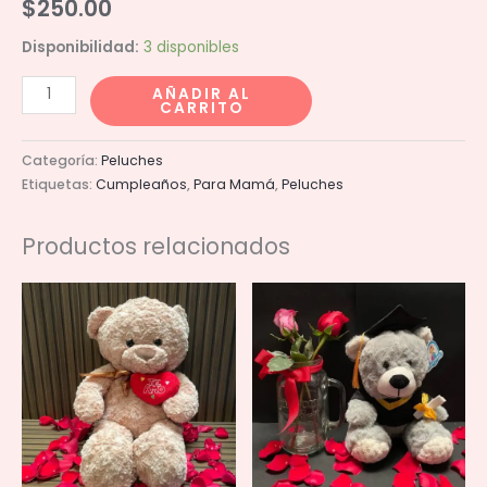
$
250.00
Disponibilidad:
3 disponibles
Leon
AÑADIR AL
CARRITO
Greñudo
30cm
Categoría:
Peluches
cantidad
Etiquetas:
Cumpleaños
,
Para Mamá
,
Peluches
Productos relacionados