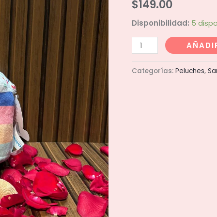
$
149.00
Disponibilidad:
5 dispo
Peluche
AÑADI
Cupcake
22cm
Categorías:
Peluches
,
Sa
cantidad