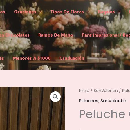
los
Ocasiones
Tipos De Flores
Regalos
on Chocolates
Ramos De Mano
Para Impresionar/ Bu
es
Menores A $1000
Graduación
Inicio
/
SanValentin
/ Pel
Peluches
,
SanValentin
Peluche