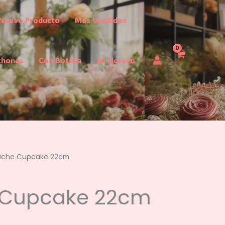
Nuevo Producto
Mas Vendidos
chones
Con Botella
En Florero
uche Cupcake 22cm
 Cupcake 22cm