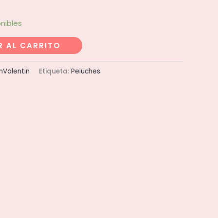
nibles
R AL CARRITO
nValentin
Etiqueta:
Peluches