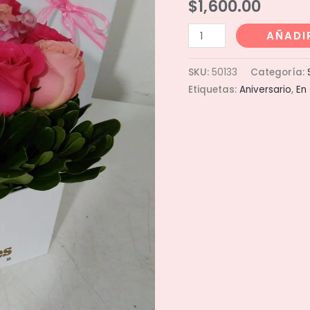
$
1,600.00
Caja
AÑADI
36
Elevada
SKU:
50133
Categoría:
cantidad
Etiquetas:
Aniversario
,
En