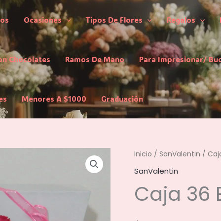
los
Ocasiones
Tipos De Flores
Regalos
on Chocolates
Ramos De Mano
Para Impresionar/ Bu
es
Menores A $1000
Graduación
Inicio
/
SanValentin
/ Caj
SanValentin
Caja 36 