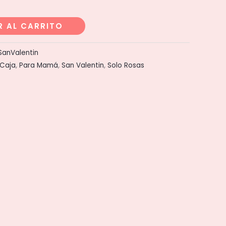
R AL CARRITO
SanValentin
 Caja
,
Para Mamá
,
San Valentin
,
Solo Rosas