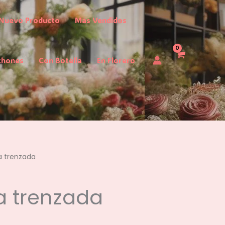
Nuevo Producto
Mas Vendidos
chones
Con Botella
En Florero
a trenzada
a trenzada