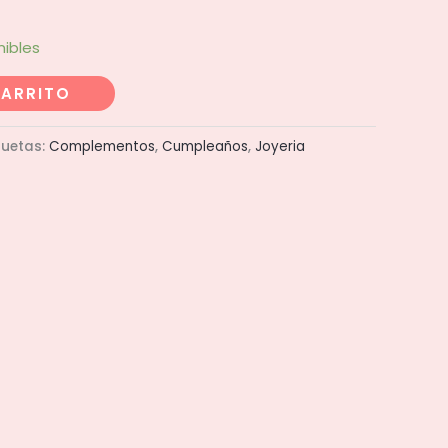
nibles
CARRITO
quetas:
Complementos
,
Cumpleaños
,
Joyeria