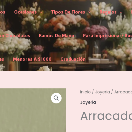
los
Ocasiones
Tipos De Flores
Regalos
on Chocolates
Ramos De Mano
Para Impresionar/ Bu
es
Menores A $1000
Graduación
Inicio
/
Joyeria
/ Arracad
Joyeria
Arracad