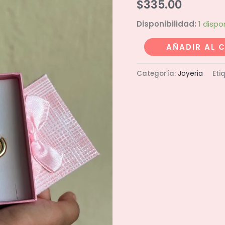
$
335.00
Disponibilidad:
1 dispo
Arracada
AÑADIR AL 
trenzada
cantidad
Categoría:
Joyeria
Eti