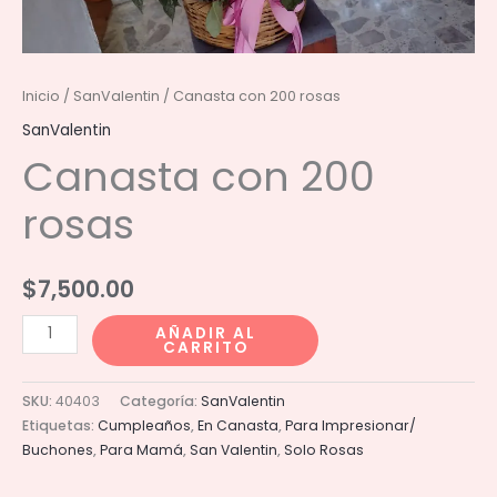
Inicio
/
SanValentin
/ Canasta con 200 rosas
SanValentin
Canasta con 200
rosas
$
7,500.00
Canasta
AÑADIR AL
CARRITO
con
200
SKU:
40403
Categoría:
SanValentin
rosas
Etiquetas:
Cumpleaños
,
En Canasta
,
Para Impresionar/
cantidad
Buchones
,
Para Mamá
,
San Valentin
,
Solo Rosas