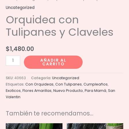
Uncategorized
Orquidea con
Tulipanes y Claveles
$
1,480.00
Orquidea
AÑADIR AL
CARRITO
con
Tulipanes
SKU:
40663
Categoría:
Uncategorized
y
Etiquetas:
Con Orquideas
,
Con Tulipanes
,
Cumpleaños
,
Claveles
Exoticos
,
Flores Amarillas
,
Nuevo Producto
,
Para Mamá
,
San
cantidad
Valentin
También te recomendamos…