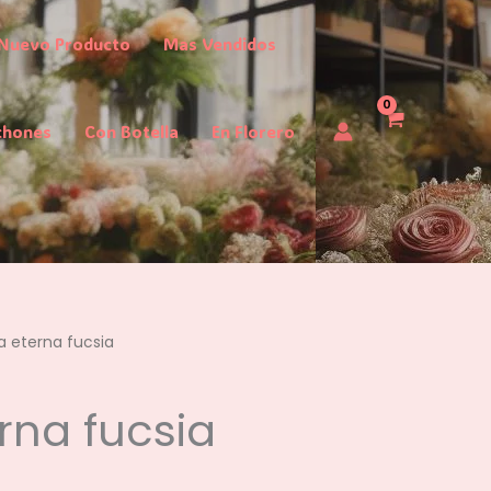
Nuevo Producto
Mas Vendidos
chones
Con Botella
En Florero
a eterna fucsia
rna fucsia