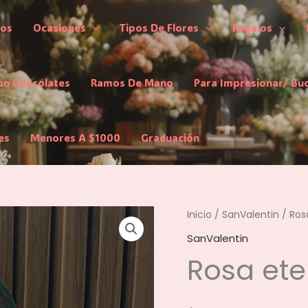
los
Ocasiones
Tipos De Flores
Regalos
on Chocolates
Ramos De Mano
Para Impresionar/ Bu
es
Menores A $1000
Graduación
Inicio
/
SanValentin
/ Ros
SanValentin
Rosa ete