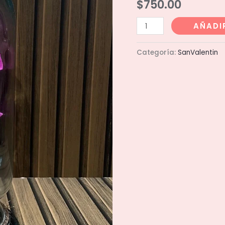
$
750.00
Rosa
AÑADI
eterna
fucsia
Categoría:
SanValentin
cantidad