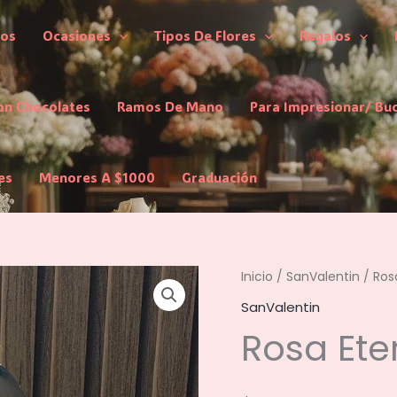
los
Ocasiones
Tipos De Flores
Regalos
on Chocolates
Ramos De Mano
Para Impresionar/ Bu
es
Menores A $1000
Graduación
Inicio
/
SanValentin
/ Ros
SanValentin
Rosa Ete