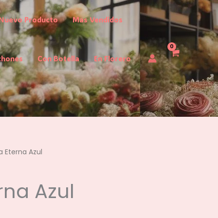
Nuevo Producto
Mas Vendidos
chones
Con Botella
En Florero
a Eterna Azul
rna Azul