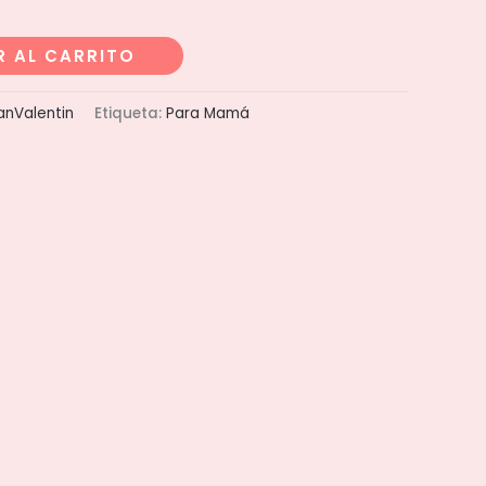
R AL CARRITO
anValentin
Etiqueta:
Para Mamá