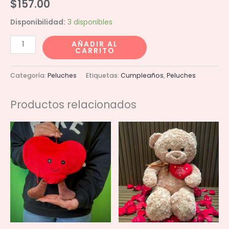
$
157.00
Disponibilidad:
3 disponibles
Rana
AÑADIR AL
CARRITO
Tiana
20cm
Categoría:
Peluches
Etiquetas:
Cumpleaños
,
Peluches
cantidad
Productos relacionados