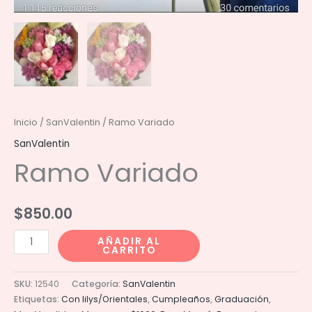
Inicio
/
SanValentin
/ Ramo Variado
SanValentin
Ramo Variado
$
850.00
Ramo
AÑADIR AL
CARRITO
Variado
cantidad
SKU:
12540
Categoría:
SanValentin
Etiquetas:
Con lilys/Orientales
,
Cumpleaños
,
Graduación
,