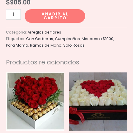
$
905.00
Ramo
AÑADIR AL
CARRITO
rosa
pastel
Categoría:
Arreglos de flores
cantidad
Etiquetas:
Con Gerberas
,
Cumpleaños
,
Menores a $1000
,
Para Mamá
,
Ramos de Mano
,
Solo Rosas
Productos relacionados