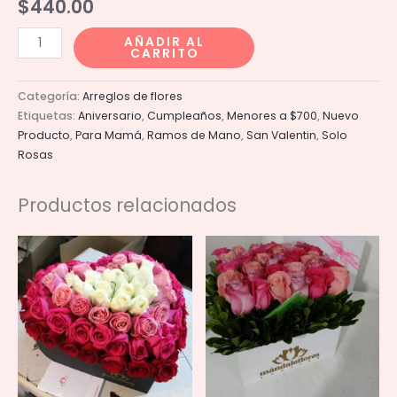
$
440.00
Ramo
AÑADIR AL
CARRITO
de
8
Categoría:
Arreglos de flores
rosas
Etiquetas:
Aniversario
,
Cumpleaños
,
Menores a $700
,
Nuevo
cantidad
Producto
,
Para Mamá
,
Ramos de Mano
,
San Valentin
,
Solo
Rosas
Productos relacionados