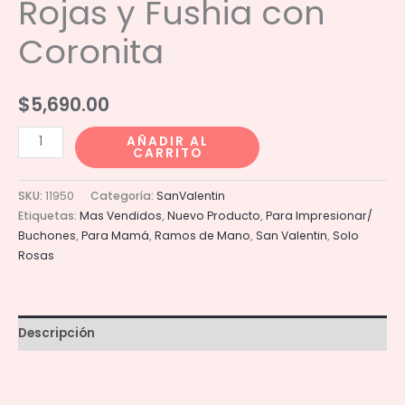
Rojas y Fushia con
Coronita
$
5,690.00
Ramo
AÑADIR AL
CARRITO
de
150
SKU:
11950
Categoría:
SanValentin
Rosas
Etiquetas:
Mas Vendidos
,
Nuevo Producto
,
Para Impresionar/
Rojas
Buchones
,
Para Mamá
,
Ramos de Mano
,
San Valentin
,
Solo
y
Rosas
Fushia
con
Coronita
Descripción
cantidad