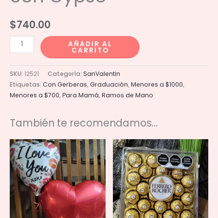
$
740.00
Ramo
AÑADIR AL
CARRITO
12
Gerberas
SKU:
12521
Categoría:
SanValentin
con
Etiquetas:
Con Gerberas
,
Graduación
,
Menores a $1000
,
Gypso
Menores a $700
,
Para Mamá
,
Ramos de Mano
cantidad
También te recomendamos…