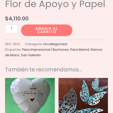
Flor de Apoyo y Papel
$
4,110.00
Ramo
AÑADIR AL
CARRITO
100
Rosas
SKU:
11802
Categoría:
Uncategorized
con
Etiquetas:
Para Impresionar/ Buchones
,
Para Mamá
,
Ramos
Flor
de Mano
,
San Valentin
de
Apoyo
También te recomendamos…
y
Papel
cantidad