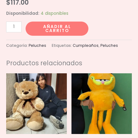
$
117.00
Disponibilidad:
4 disponibles
Piña
AÑADIR AL
CARRITO
22cm
cantidad
Categoría:
Peluches
Etiquetas:
Cumpleaños
,
Peluches
Productos relacionados