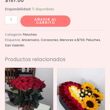
$
197.00
Disponibilidad:
5 disponibles
Peluche
AÑADIR AL
CARRITO
de
corazon
Categoría:
Peluches
a
Etiquetas:
Aniversario
,
Corazones
,
Menores a $700
,
Peluches
,
una
San Valentin
rosa
cantidad
Productos relacionados