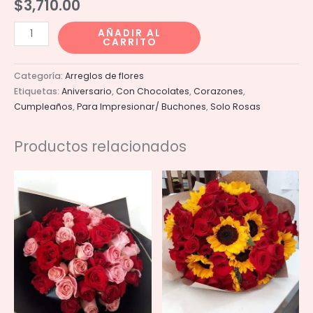
$
3,710.00
Pedestal
AÑADIR AL
CARRITO
de
amor
Categoría:
Arreglos de flores
cantidad
Etiquetas:
Aniversario
,
Con Chocolates
,
Corazones
,
Cumpleaños
,
Para Impresionar/ Buchones
,
Solo Rosas
Productos relacionados