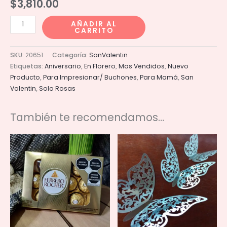
$
3,810.00
Florero
AÑADIR AL
CARRITO
100
rosas
SKU:
20651
Categoría:
SanValentin
rojas
Etiquetas:
Aniversario
,
En Florero
,
Mas Vendidos
,
Nuevo
cantidad
Producto
,
Para Impresionar/ Buchones
,
Para Mamá
,
San
Valentin
,
Solo Rosas
También te recomendamos…