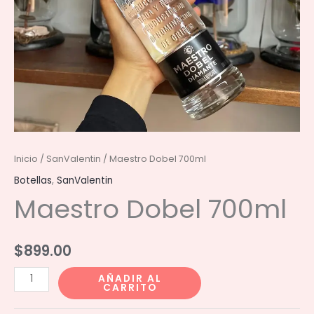
Inicio
/
SanValentin
/ Maestro Dobel 700ml
Botellas
,
SanValentin
Maestro Dobel 700ml
$
899.00
Maestro
AÑADIR AL
CARRITO
Dobel
700ml