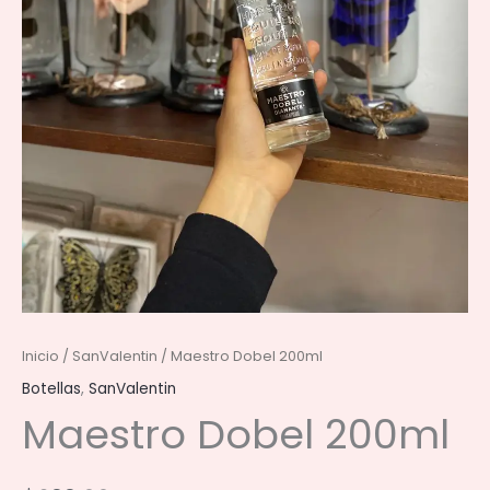
Inicio
/
SanValentin
/ Maestro Dobel 200ml
Botellas
,
SanValentin
Maestro Dobel 200ml