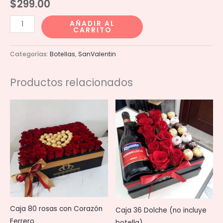
$
299.00
Maestro
AÑADIR AL
CARRITO
Dobel
200ml
Categorías:
Botellas
,
SanValentin
cantidad
Productos relacionados
Caja 80 rosas con Corazón
Caja 36 Dolche (no incluye
Ferrero
botella)