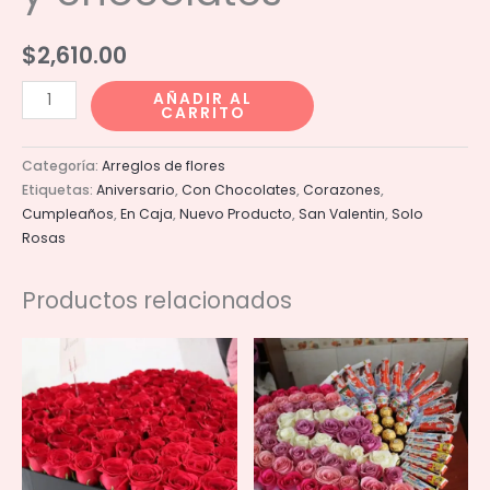
$
2,610.00
Corazon
AÑADIR AL
CARRITO
Med
c/rosas
Categoría:
Arreglos de flores
y
Etiquetas:
Aniversario
,
Con Chocolates
,
Corazones
,
chocolates
Cumpleaños
,
En Caja
,
Nuevo Producto
,
San Valentin
,
Solo
cantidad
Rosas
Productos relacionados