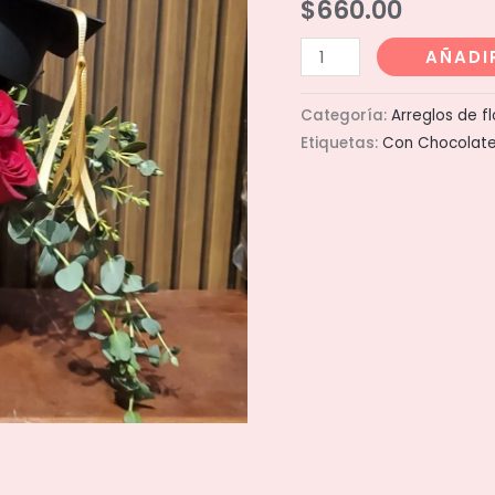
$
660.00
cilindro
AÑADI
ch
graduation
Categoría:
Arreglos de f
cantidad
Etiquetas:
Con Chocolat