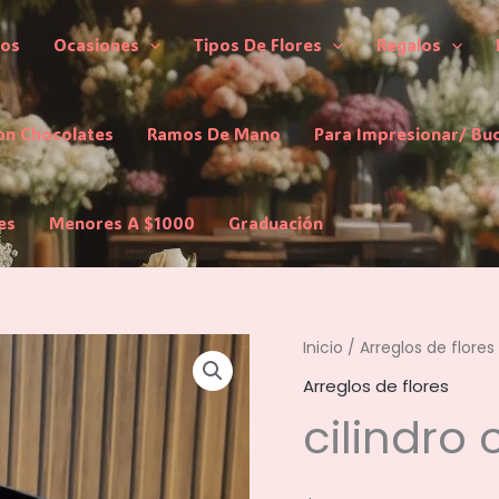
los
Ocasiones
Tipos De Flores
Regalos
on Chocolates
Ramos De Mano
Para Impresionar/ Bu
es
Menores A $1000
Graduación
Inicio
/
Arreglos de flores
Arreglos de flores
cilindro