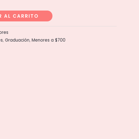
R AL CARRITO
lores
es
,
Graduación
,
Menores a $700