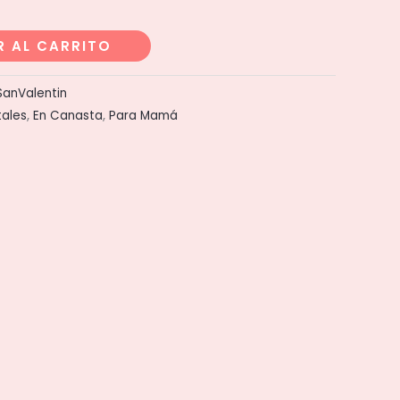
R AL CARRITO
SanValentin
tales
,
En Canasta
,
Para Mamá