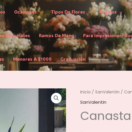
los
Ocasiones
Tipos De Flores
Regalos
on Chocolates
Ramos De Mano
Para Impresionar/ Bu
es
Menores A $1000
Graduación
Inicio
/
SanValentin
/ Can
SanValentin
Canasta 