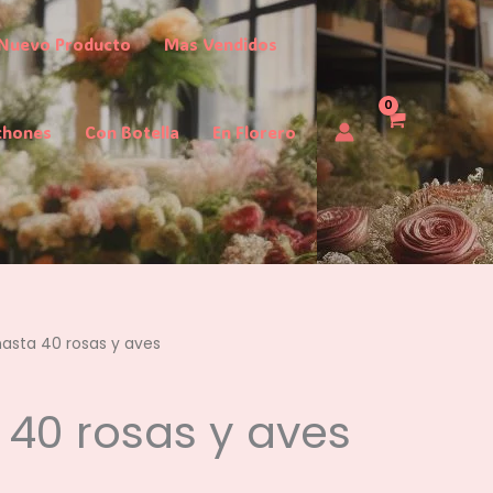
Nuevo Producto
Mas Vendidos
chones
Con Botella
En Florero
asta 40 rosas y aves
40 rosas y aves