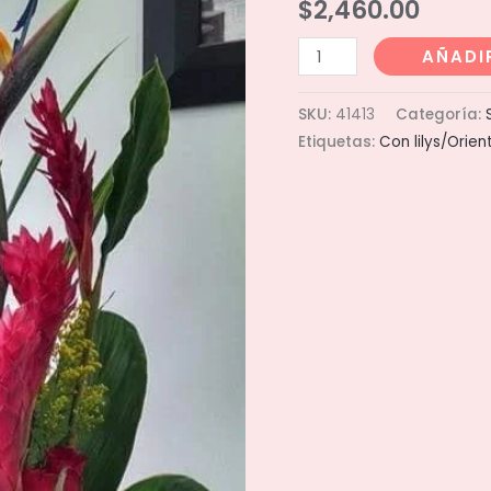
$
2,460.00
Canasta
AÑADI
40
rosas
SKU:
41413
Categoría:
y
Etiquetas:
Con lilys/Orien
aves
cantidad