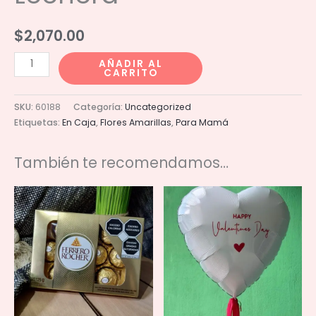
$
2,070.00
Caja
AÑADIR AL
CARRITO
Circular
Gde
SKU:
60188
Categoría:
Uncategorized
Lechera
Etiquetas:
En Caja
,
Flores Amarillas
,
Para Mamá
cantidad
También te recomendamos…