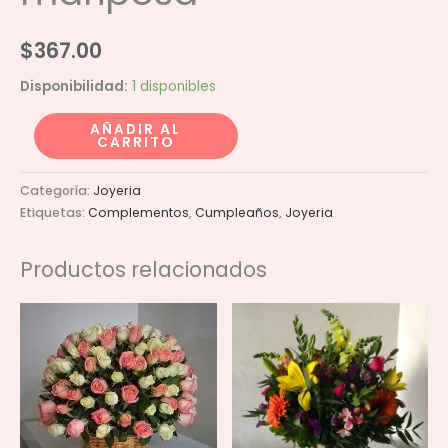
$
367.00
Disponibilidad:
1 disponibles
Brazalete
AÑADIR AL
CARRITO
con
mariposa
Categoría:
Joyeria
cantidad
Etiquetas:
Complementos
,
Cumpleaños
,
Joyeria
Productos relacionados