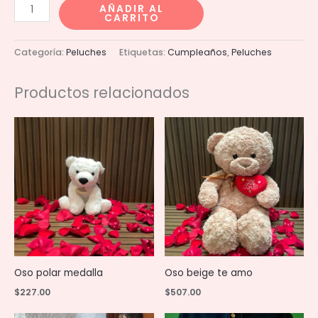
Vaca
AÑADIR AL
CARRITO
Ballet
dorada
Categoría:
Peluches
Etiquetas:
Cumpleaños
,
Peluches
40cm
cantidad
Productos relacionados
Oso polar medalla
Oso beige te amo
$
227.00
$
507.00