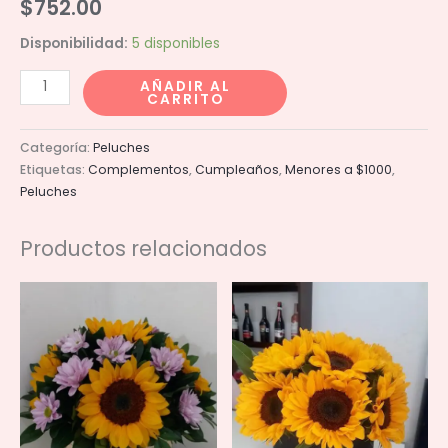
$
752.00
Disponibilidad:
5 disponibles
Toro
AÑADIR AL
CARRITO
bruno
60cm
Categoría:
Peluches
cantidad
Etiquetas:
Complementos
,
Cumpleaños
,
Menores a $1000
,
Peluches
Productos relacionados