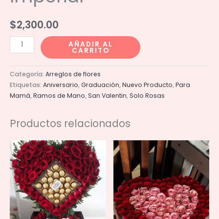
$
2,300.00
Ramo
AÑADIR AL
CARRITO
Encanto
Imperial
Categoría:
Arreglos de flores
cantidad
Etiquetas:
Aniversario
,
Graduación
,
Nuevo Producto
,
Para
Mamá
,
Ramos de Mano
,
San Valentin
,
Solo Rosas
Productos relacionados