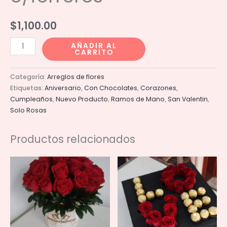
$
1,100.00
Ramo
AÑADIR AL
CARRITO
de
corazon
Categoría:
Arreglos de flores
c/ferreros
Etiquetas:
Aniversario
,
Con Chocolates
,
Corazones
,
cantidad
Cumpleaños
,
Nuevo Producto
,
Ramos de Mano
,
San Valentin
,
Solo Rosas
Productos relacionados