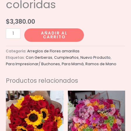
coloridas
$
3,380.00
Ramo
AÑADIR AL
CARRITO
60
gerberas
Categoría:
Arreglos de Flores amarillas
coloridas
Etiquetas:
Con Gerberas
,
Cumpleaños
,
Nuevo Producto
,
cantidad
Para Impresionar/ Buchones
,
Para Mamá
,
Ramos de Mano
Productos relacionados