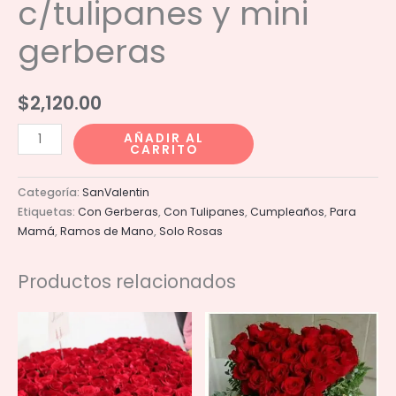
c/tulipanes y mini
gerberas
$
2,120.00
Ramo
AÑADIR AL
CARRITO
24
rosas
Categoría:
SanValentin
c/tulipanes
Etiquetas:
Con Gerberas
,
Con Tulipanes
,
Cumpleaños
,
Para
y
Mamá
,
Ramos de Mano
,
Solo Rosas
mini
gerberas
Productos relacionados
cantidad