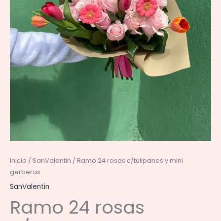
Inicio
/
SanValentin
/ Ramo 24 rosas c/tulipanes y mini
gerberas
SanValentin
Ramo 24 rosas