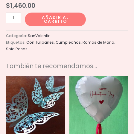
$
1,460.00
Ramo
AÑADIR AL
CARRITO
20
rosas
Categoría:
SanValentin
rojas
Etiquetas:
Con Tulipanes
,
Cumpleaños
,
Ramos de Mano
,
y
Solo Rosas
rositas
con
También te recomendamos…
6
tulipanes
cantidad