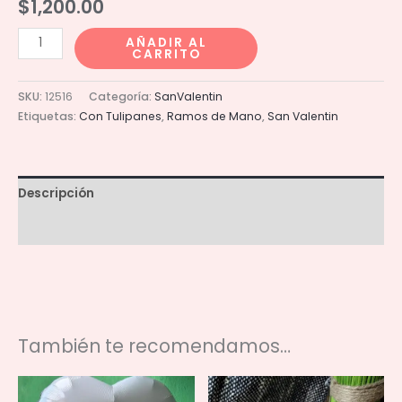
$
1,200.00
Ramo
AÑADIR AL
CARRITO
12
Tulipanes
SKU:
12516
Categoría:
SanValentin
cantidad
Etiquetas:
Con Tulipanes
,
Ramos de Mano
,
San Valentin
Descripción
Información adicional
También te recomendamos…