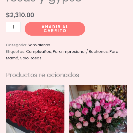
$
2,310.00
Media
AÑADIR AL
CARRITO
esfera
con
Categoría:
SanValentin
50
Etiquetas:
Cumpleaños
,
Para Impresionar/ Buchones
,
Para
rosas
Mamá
,
Solo Rosas
y
gypso
Productos relacionados
cantidad