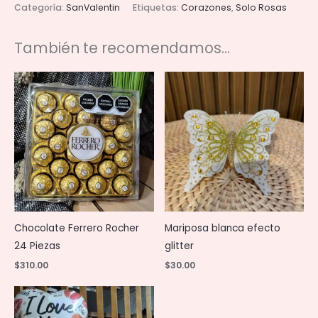
Categoría:
SanValentin
Etiquetas:
Corazones
,
Solo Rosas
24
rosas
También te recomendamos…
cantidad
Chocolate Ferrero Rocher
Mariposa blanca efecto
24 Piezas
glitter
$
310.00
$
30.00