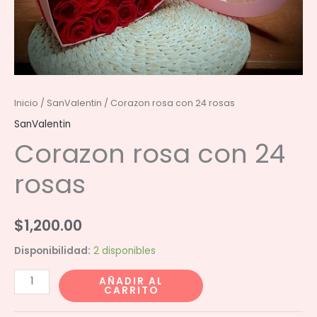
Inicio
/
SanValentin
/ Corazon rosa con 24 rosas
SanValentin
Corazon rosa con 24
rosas
$
1,200.00
Disponibilidad:
2 disponibles
Corazon
AÑADIR AL
CARRITO
rosa
con