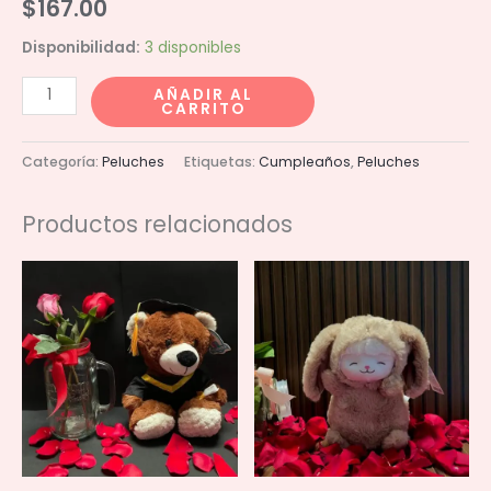
$
167.00
Disponibilidad:
3 disponibles
Conejita
AÑADIR AL
CARRITO
trapos
19cm
Categoría:
Peluches
Etiquetas:
Cumpleaños
,
Peluches
cantidad
Productos relacionados